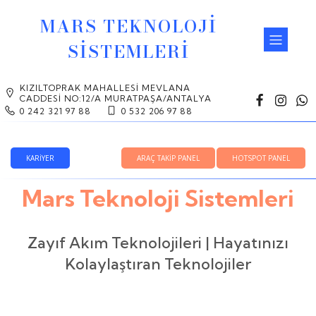
MARS TEKNOLOJİ
SİSTEMLERİ
KIZILTOPRAK MAHALLESI MEVLANA
CADDESI NO:12/A MURATPAŞA/ANTALYA
0 242 321 97 88
0 532 206 97 88
KARİYER
ARAÇ TAKİP PANEL
HOTSPOT PANEL
Mars Teknoloji Sistemleri
Zayıf Akım Teknolojileri | Hayatınızı
Kolaylaştıran Teknolojiler