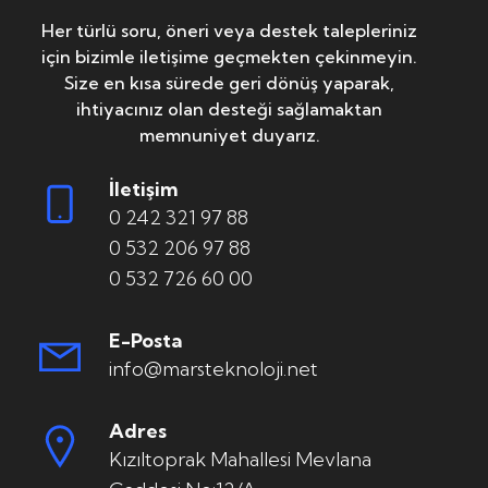
Her türlü soru, öneri veya destek talepleriniz
için bizimle iletişime geçmekten çekinmeyin.
Size en kısa sürede geri dönüş yaparak,
ihtiyacınız olan desteği sağlamaktan
memnuniyet duyarız.
İletişim
0 242 321 97 88
0 532 206 97 88
0 532 726 60 00
E-Posta
info@marsteknoloji.net
Adres
Kızıltoprak Mahallesi Mevlana