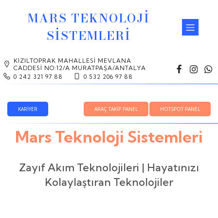
MARS TEKNOLOJİ
SİSTEMLERİ
KIZILTOPRAK MAHALLESI MEVLANA
CADDESI NO:12/A MURATPAŞA/ANTALYA
0 242 321 97 88
0 532 206 97 88
KARİYER
ARAÇ TAKİP PANEL
HOTSPOT PANEL
Mars Teknoloji Sistemleri
Zayıf Akım Teknolojileri | Hayatınızı
Kolaylaştıran Teknolojiler