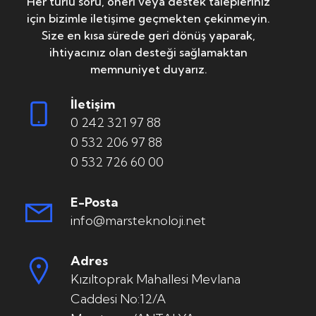
Her türlü soru, öneri veya destek talepleriniz
için bizimle iletişime geçmekten çekinmeyin.
Size en kısa sürede geri dönüş yaparak,
ihtiyacınız olan desteği sağlamaktan
memnuniyet duyarız.
İletişim
0 242 321 97 88
0 532 206 97 88
0 532 726 60 00
E-Posta
info@marsteknoloji.net
Adres
Kızıltoprak Mahallesi Mevlana
Caddesi No:12/A